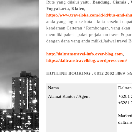
Rute yang dilalui yaitu,
Bandung, Ciamis ,
Yogyakarta, Klaten,
https://www.traveloka.com/id-id/bus-and-shu
anda yang ingin ke kota - kota tersebut dap
kendaraan Carteran / Rombongan, yang akan 
memiliki paket - paket perjalanan travel & pa
dengan dana yang anda miliki.
Jadwal travel 
http://daltranstravel-info.over-blog.com
,
https://daltranstravelblog.wordpress.com/
HOTLINE BOOKING : 0812 2002 3869 SMS
Nama
Daltran
Alamat Kantor / Agent
+6281 
+6281 
Marketi
daltra