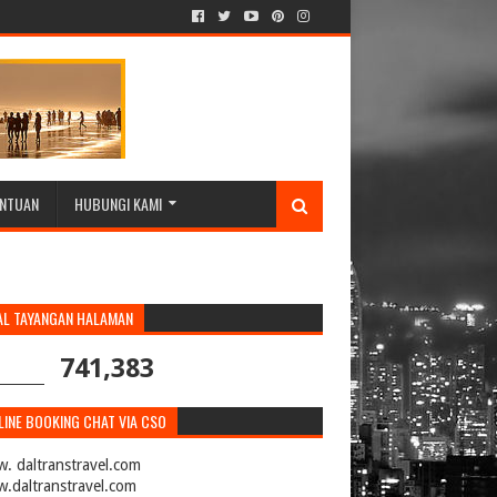
ENTUAN
HUBUNGI KAMI
AL TAYANGAN HALAMAN
741,383
INE BOOKING CHAT VIA CSO
. daltranstravel.com
.daltranstravel.com