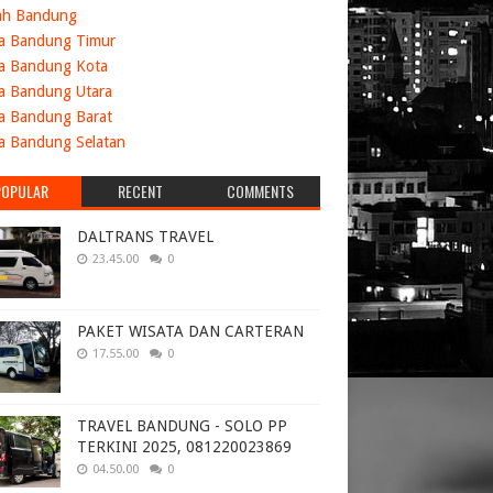
ah Bandung
a Bandung Timur
a Bandung Kota
a Bandung Utara
a Bandung Barat
a Bandung Selatan
POPULAR
RECENT
COMMENTS
DALTRANS TRAVEL
23.45.00
0
PAKET WISATA DAN CARTERAN
17.55.00
0
TRAVEL BANDUNG - SOLO PP
TERKINI 2025, 081220023869
04.50.00
0