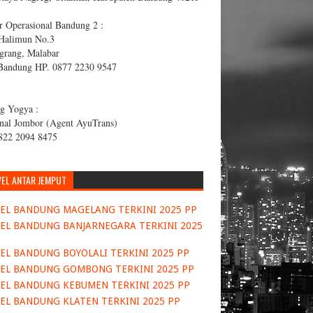
r Operasional Bandung 2 :
 Halimun No.3
grang, Malabar
Bandung HP. 0877 2230 9547
g Yogya :
nal Jombor (Agent AyuTrans)
822 2094 8475
VEL ANTAR JEMPUT
EL BANDUNG MAGELANG TERKINI 2025 PP
EL BANDUNG BANJARNEGARA TERKINI 2025
EL BANDUNG BOYOLALI TERKINI 2025 PP
EL BANDUNG GOMBONG TERKINI 2025 PP
EL BANDUNG KEBUMEN TERKINI 2025 PP
EL BANDUNG KLATEN TERKINI 2025 PP