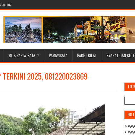
NTACT US
BUS PARIWISATA
PARIWISATA
PAKET KILAT
SYARAT DAN KET
 TERKINI 2025, 081220023869
TOT
HOTL
> www
> www