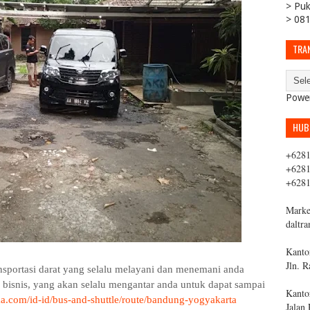
> Puk
> 081
TRA
Powe
HUB
+6281
+6281
+6281
Marke
daltr
Kantor
Jln. 
nsportasi darat yang selalu melayani dan menemani anda
n bisnis, yang akan selalu mengantar anda untuk dapat sampai
Kanto
ka.com/id-id/bus-and-shuttle/route/bandung-yogyakarta
Jalan