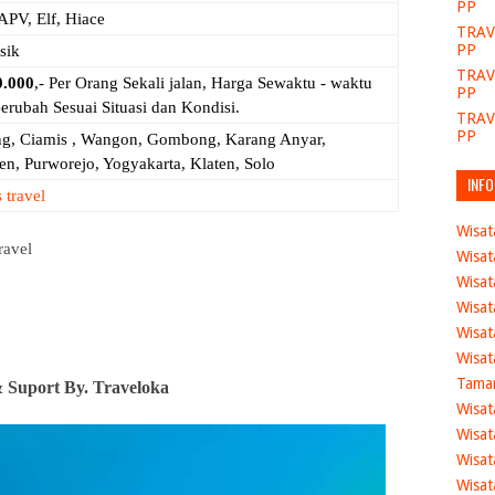
PP
APV, Elf, Hiace
TRAV
PP
sik
TRAV
0.000
,- Per Orang Sekali jalan,
Harga Sewaktu - waktu
PP
erubah Sesuai Situasi dan Kondisi.
TRAV
PP
g, Ciamis , Wangon, Gombong, Karang Anyar,
n, Purworejo, Yogyakarta, Klaten, Solo
INFO
 travel
Wisat
ravel
Wisa
Wisat
Wisa
Wisat
Wisat
Taman
 Suport By. Traveloka
Wisat
Wisat
Wisat
Wisat