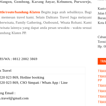
 Wangon, Gombong, Karang Anyar, Kebumen, Purworejo,
Kanto
ttle/route/bandung-Klaten
Begitu juga arah sebaliknya. Bagi
Jalan
at memesan travel kami.
Selain Daltrans Travel Juga melayani
Buran
Kota 
berwisata, Family Gathering, Outbound, Wisata Rohani. Kami
riwisata lainnya yang dapat anda pesan sewaktu - waktu sesuai
Bandung Klaten PP.
Caban
Termi
Hp. 0
/WA : 0812 2002 3869
TRA
s Travel
TRAV
TRAV
220 023 869, Hotline booking
PP
220 023 869, CSO Simpati / Whats App / Line
TRAV
TRAV
ng Email :
TRAV
ns.travel@gmail.com
TRAV