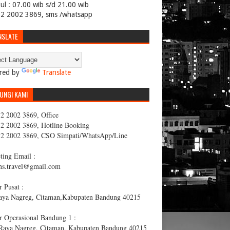
ul : 07.00 wib s/d 21.00 wib
2 2002 3869, sms /whatsapp
NSLATE
red by
Translate
UNGI KAMI
2 2002 3869, Office
2 2002 3869, Hotline Booking
2 2002 3869, CSO Simpati/WhatsApp/Line
ting Email :
ans.travel@gmail.com
 Pusat :
Raya Nagreg, Citaman,Kabupaten Bandung 40215
r Operasional Bandung 1 :
 Raya Nagreg, Citaman, Kabupaten Bandung 40215