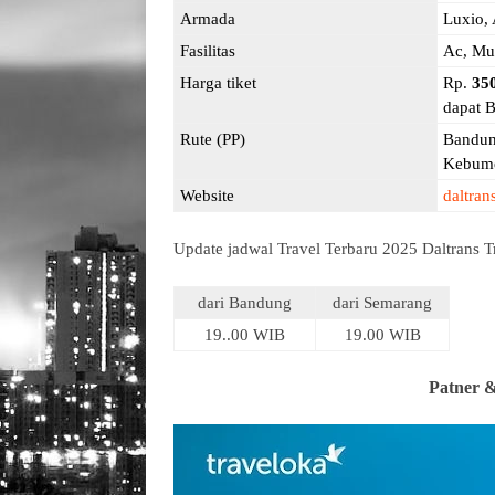
Armada
Luxio, 
Fasilitas
Ac, Mu
Harga tiket
Rp.
35
dapat B
Rute (PP)
Bandun
Kebume
Website
daltrans
Update jadwal Travel Terbaru 2025 Daltrans T
dari Bandung
dari Semarang
19..00 WIB
19.00 WIB
Patner &