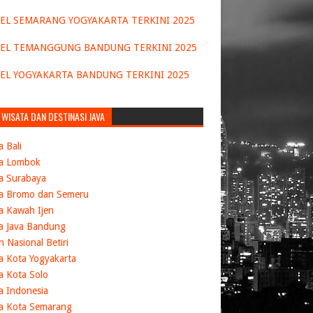
EL SEMARANG YOGYAKARTA TERKINI 2025
EL TEMANGGUNG BANDUNG TERKINI 2025
EL YOGYAKARTA BANDUNG TERKINI 2025
 WISATA DAN DESTINASI JAVA
a Bali
ta Lombok
a Surabaya
ta Bromo dan Semeru
a Kawah Ijen
a Java Bandung
 Nasional Betiri
a Kota Yogyakarta
a Kota Solo
a Indonesia
a Kota Semarang