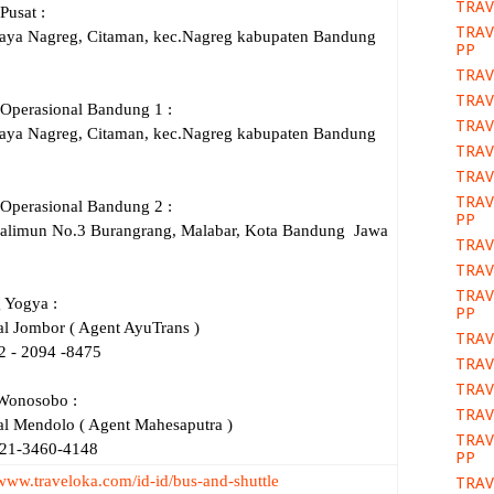
TRAV
Pusat :
TRAV
Raya Nagreg, Citaman, kec.Nagreg kabupaten Bandung
PP
TRAV
TRAV
 Operasional Bandung 1 :
TRAV
Raya Nagreg, Citaman, kec.Nagreg kabupaten Bandung
TRAV
TRAV
TRAV
 Operasional Bandung 2 :
PP
Halimun No.3 Burangrang, Malabar, Kota Bandung Jawa
TRAV
TRAV
TRAV
 Yogya :
PP
l Jombor ( Agent AyuTrans )
TRAV
2 - 2094 -8475
TRAV
TRAV
Wonosobo :
TRAV
al Mendolo ( Agent Mahesaputra )
TRAV
821-3460-4148
PP
/www.traveloka.com/id-id/bus-and-shuttle
TRAV