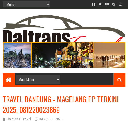
TRAVEL BANDUNG - MAGELANG PP TERKINI
2025, 081220023869
Daltrans Travel
04.27.00
0