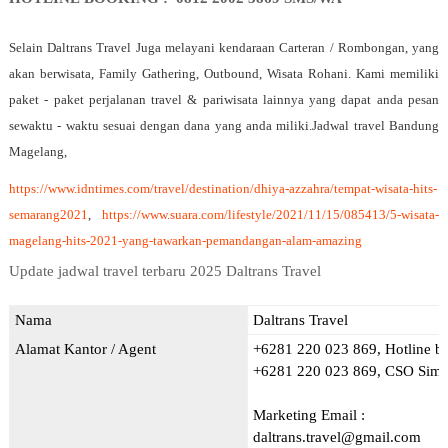
Selain Daltrans Travel Juga melayani kendaraan Carteran / Rombongan, yang
akan berwisata, Family Gathering, Outbound, Wisata Rohani. Kami memiliki
paket - paket perjalanan travel & pariwisata lainnya yang dapat anda pesan
sewaktu - waktu sesuai dengan dana yang anda miliki.
Jadwal travel Bandung
Magelang,
https://www.idntimes.com/travel/destination/dhiya-azzahra/tempat-wisata-hits-
semarang2021
,
https://www.suara.com/lifestyle/2021/11/15/085413/5-wisata-
magelang-hits-2021-yang-tawarkan-pemandangan-alam-amazing
Update jadwal travel terbaru 2025 Daltrans Travel
Nama
Daltrans Travel
Alamat Kantor / Agent
+6281 220 023 869, Hotline b
+6281 220 023 869, CSO Simpa
Marketing Email :
daltrans.travel@gmail.com